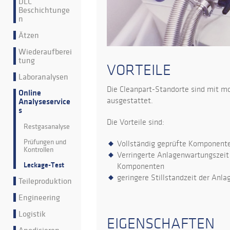
DLC
Beschichtunge
n
Ätzen
Wiederaufberei
tung
VORTEILE
Laboranalysen
Die Cleanpart-Standorte sind mit m
Online
ausgestattet.
Analyseservice
s
Die Vorteile sind:
Restgasanalyse
Prüfungen und
Vollständig geprüfte Komponente
Kontrollen
Verringerte Anlagenwartungszeit d
Leckage-Test
Komponenten
geringere Stillstandzeit der Anla
Teileproduktion
Engineering
Logistik
EIGENSCHAFTEN