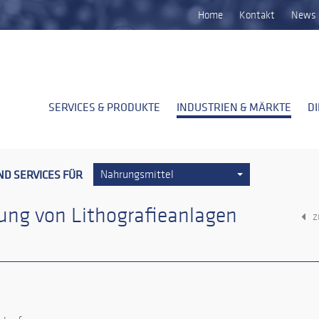
Home
Kontakt
News 
SERVICES & PRODUKTE
INDUSTRIEN & MÄRKTE
D
ND SERVICES FÜR
Nahrungsmittel
gung von Lithografieanlagen
z