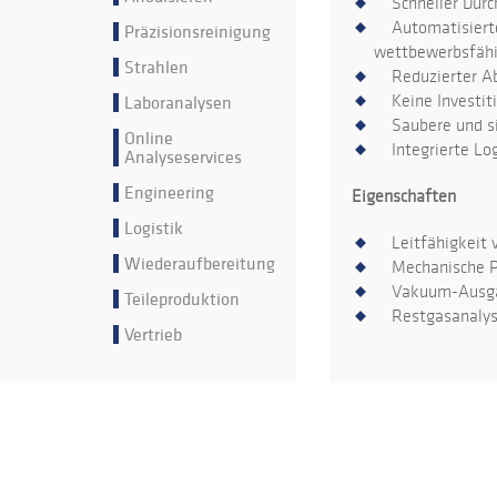
Schneller Durc
Automatisierte 
Präzisionsreinigung
wettbewerbsfähi
Strahlen
Reduzierter Abf
Laboranalysen
Keine Investiti
Saubere und sic
Online
Integrierte Log
Analyseservices
Engineering
Eigenschaften
Logistik
Leitfähigkeit 
Wiederaufbereitung
Mechanische Par
Vakuum-Ausga
Teileproduktion
Restgasanalyse 
Vertrieb