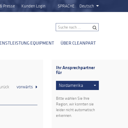
& Presse
Kunden Login
SPRACHE:
Deutsch
IENSTLEISTUNG EQUIPMENT
ÜBER CLEANPART
Ihr Ansprechpartner
für
Nordamerika
urück
vorwärts
Bitte wählen Sie Ihre
Region, wir konnten sie
leider nicht automatisch
erkennen.