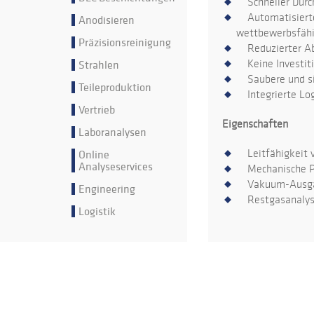
Schneller Durc
Automatisierte 
Anodisieren
wettbewerbsfähi
Präzisionsreinigung
Reduzierter Abf
Strahlen
Keine Investiti
Saubere und sic
Teileproduktion
Integrierte Log
Vertrieb
Eigenschaften
Laboranalysen
Online
Leitfähigkeit 
Analyseservices
Mechanische Par
Vakuum-Ausga
Engineering
Restgasanalyse 
Logistik