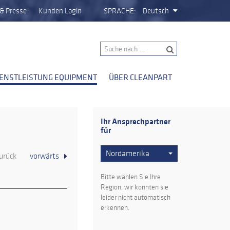
& Presse
Kunden Login
SPRACHE:
Deutsch
IENSTLEISTUNG EQUIPMENT
ÜBER CLEANPART
Ihr Ansprechpartner
für
Nordamerika
urück
vorwärts
Bitte wählen Sie Ihre
Region, wir konnten sie
leider nicht automatisch
erkennen.